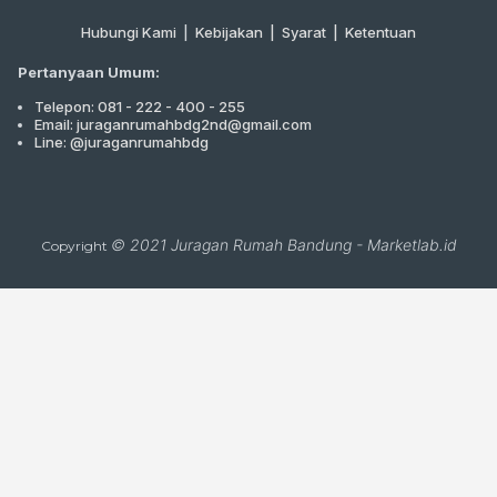
Hubungi Kami
|
Kebijakan |
Syarat
|
Ketentuan
Pertanyaan Umum:
Telepon: 081 - 222 - 400 - 255
Email: juraganrumahbdg2nd@gmail.com
Line: @juraganrumahbdg
© 2021
Juragan Rumah Bandung
-
Marketlab.id
Copyright
Close
this
module
CARI PROPERTI