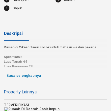
Dapur
Deskripsi
Rumah di Cikaso Timur cocok untuk mahasiswa dan pekerja
Spesifikasi :
Luas Tanah 44
Luas Bangunan 28
Kamar tidur 3
Baca selengkapnya
Kamar mandi 1
3 lantai
PAM
Property Lainnya
Rp 28jt/tahun dan pembayaran tidak bisa perbulan
Hub
TERVERIFIKASI
0877-2123-0933