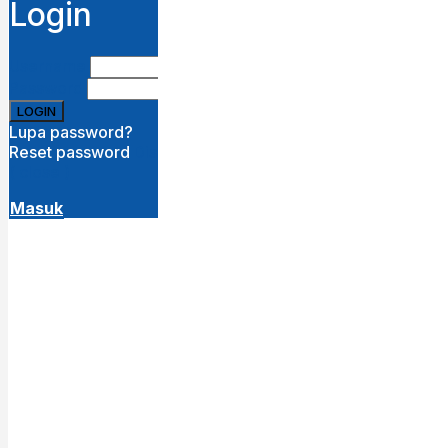
Login
Username
Password
Lupa password?
Reset password
Disini
( close )
Masuk