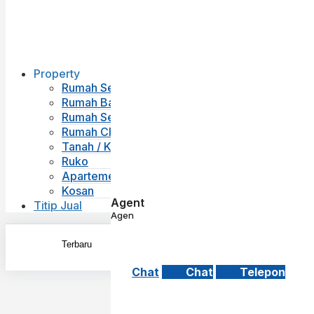
Property
Rumah Second
Rumah Baru
Rumah Sewa
Rumah Cluster
Tanah / Kavling
Ruko
Apartemen
Kosan
Agent
Titip Jual
Agen
Chat
Chat
Telepon
Exac