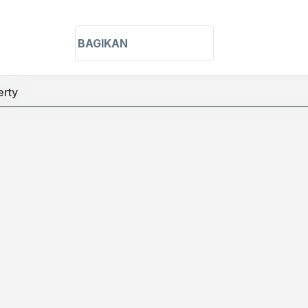
h in title
h in content
BAGIKAN
erty