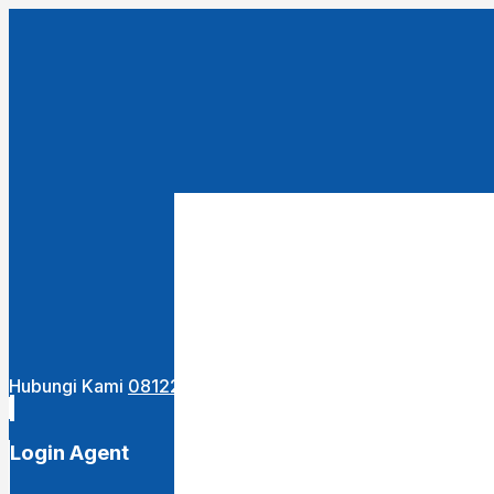
Close
this
module
URUTKAN DARI :
Terbaru
Termurah
Termahal
Hubungi Kami
081222400255
Login Agent