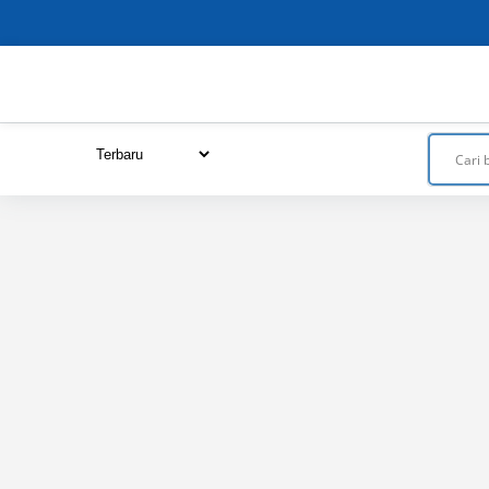
Close
this
module
URUTKAN DARI :
Terbaru
Termurah
Termahal