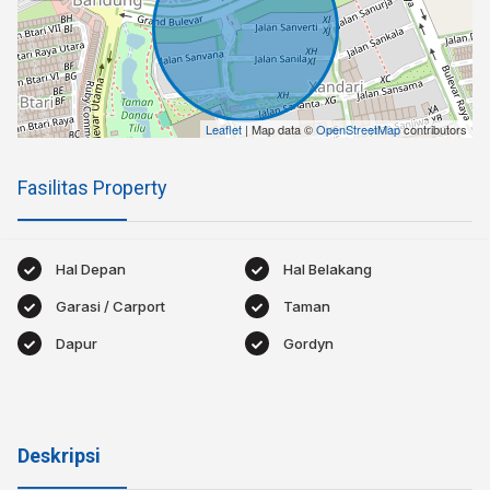
Leaflet
| Map data ©
OpenStreetMap
contributors
Fasilitas Property
Hal Depan
Hal Belakang
Garasi / Carport
Taman
Dapur
Gordyn
Deskripsi