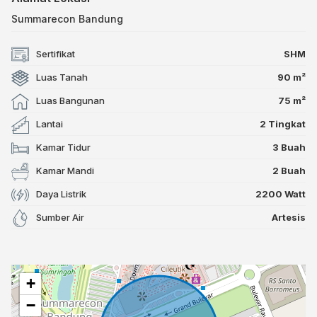
Summarecon Bandung
Sertifikat
SHM
Luas Tanah
90 m²
Luas Bangunan
75 m²
Lantai
2 Tingkat
Kamar Tidur
3 Buah
Kamar Mandi
2 Buah
Daya Listrik
2200 Watt
Sumber Air
Artesis
+
−