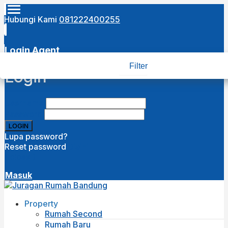
Hubungi Kami
081222400255
Login Agent
Filter
Login
Username
Password
Lupa password?
Reset password
Disini
( close )
Masuk
Property
Rumah Second
Rumah Baru