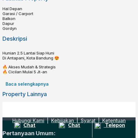
Hal Depan
Garasi / Carport
Balkon
Dapur
Gordyn
Deskripsi
Hunian 2.5 Lantai Siap Huni
Di Antapani, Kota Bandung 😍
🔥 Akses Mudah & Strategis
🔥 Cicilan Mulai 5 Jt-an
🔥 Rp 850 Juta/Nego!!
🔥 KPR bisa dibantu!⁣⁣⁣⁣⁣
Baca selengkapnya
🔥 Bebas Banjir⁣⁣
Property Lainnya
⁣⁣📍 2 menit ke Griya Antapani
⁣⁣📍 7 menit ke Sport Jabar Arcamanik
Spesifikasi⁣⁣⁣⁣
Sertifikat SHM LENGKAP
Hubungi Kami
|
Kebijakan |
Syarat
|
Ketentuan
LLuas Tanah : 90
Chat
Chat
Telepon
Luas Bangunan : 180
Kamar tidur : 4
Pertanyaan Umum:
Kamar Mandi : 2