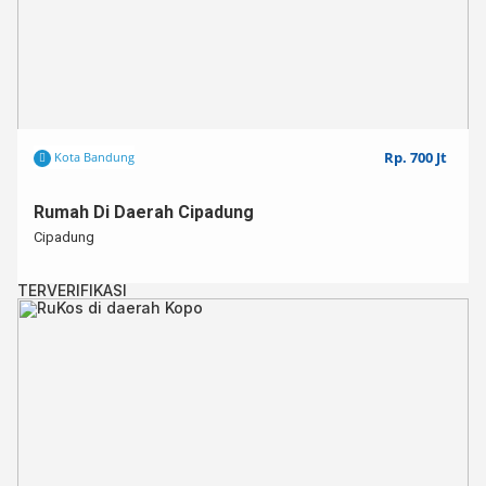
🔥 Akses Mudah & Strategis⁣⁣
🔥 KPR bisa dibantu!⁣⁣⁣⁣⁣
🔥 Menghadap Timur
Untuk info lebih lanjut,⁣⁣⁣⁣
Hub : 0812 – 3438 – 2432 (WA ONLY)⁣⁣⁣⁣
Rp. 700 Jt
Kota Bandung
Kode : SBR001049
Rumah Di Daerah Cipadung
Cipadung
TERVERIFIKASI