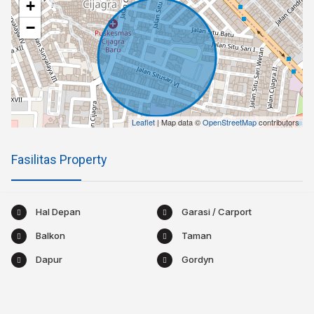
+
−
Leaflet
| Map data ©
OpenStreetMap
contributors
Fasilitas Property
Hal Depan
Garasi / Carport
Balkon
Taman
Dapur
Gordyn