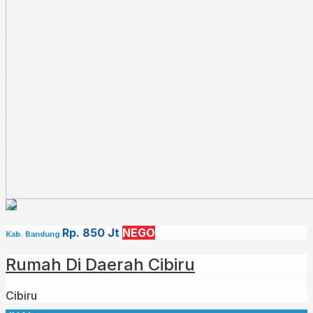
✅lokasi strategis⁣
✅Lingkungan Aman dan Nyaman
✅KPR bisa dibantu
✅Bebas Banjir
✅Dijual Cepat
✅2.5 Lantai
Untuk info lebih lanjut,
Hub : 0812 – 3438 – 2432 (WA ONLY)
Rp. 850 Jt
NEGO
Kab. Bandung
Rumah Di Daerah Cibiru
Cibiru