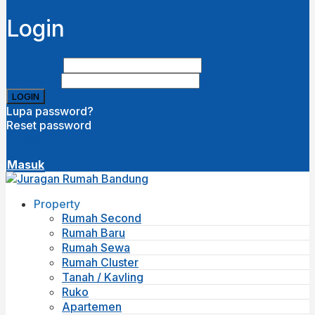
Login
Username
Password
Lupa password?
Reset password
Disini
( close )
Masuk
Property
Rumah Second
Rumah Baru
Rumah Sewa
Rumah Cluster
Tanah / Kavling
Ruko
Apartemen