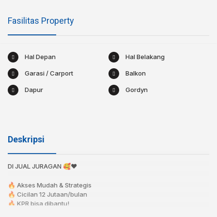
Fasilitas Property
Hal Depan
Hal Belakang
Garasi / Carport
Balkon
Dapur
Gordyn
Deskripsi
DI JUAL JURAGAN 🥰❤️⁣⁣
🔥 Akses Mudah & Strategis
🔥 Cicilan 12 Jutaan/bulan⁣⁣
🔥 KPR bisa dibantu!⁣⁣⁣⁣⁣
🔥 Bebas Banjir⁣⁣