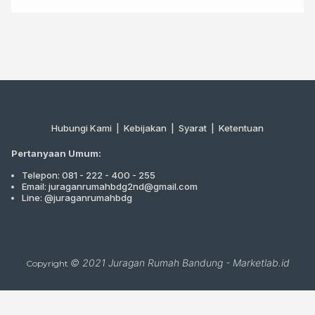
Hubungi Kami
|
Kebijakan |
Syarat
|
Ketentuan
Pertanyaan Umum:
Telepon: 081 - 222 - 400 - 255
Email: juraganrumahbdg2nd@gmail.com
Line: @juraganrumahbdg
© 2021
Juragan Rumah Bandung
-
Marketlab.id
Copyright