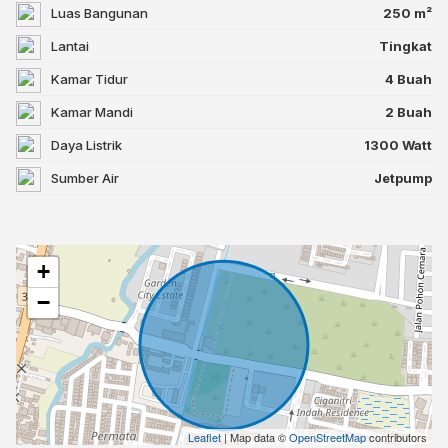
Luas Bangunan
250 m²
Lantai
Tingkat
Kamar Tidur
4 Buah
Kamar Mandi
2 Buah
Daya Listrik
1300 Watt
Sumber Air
Jetpump
+
−
Leaflet
| Map data ©
OpenStreetMap
contributors