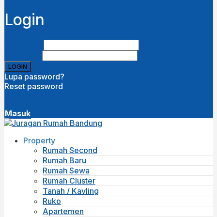
Login
Username
Password
Lupa password?
Reset password
Disini
( close )
Masuk
Property
Rumah Second
Rumah Baru
Rumah Sewa
Rumah Cluster
Tanah / Kavling
Ruko
Apartemen