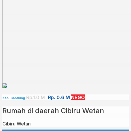
✅Bisa Dicicil
Untuk info lebih lanjut,⁣
Hub : 0812 – 3438 – 2432 (WA ONLY)
Kode : SBR000770
Rp.1.0 M
Rp. 0.6 M
NEGO
Kab. Bandung
Rumah di daerah Cibiru Wetan
Cibiru Wetan