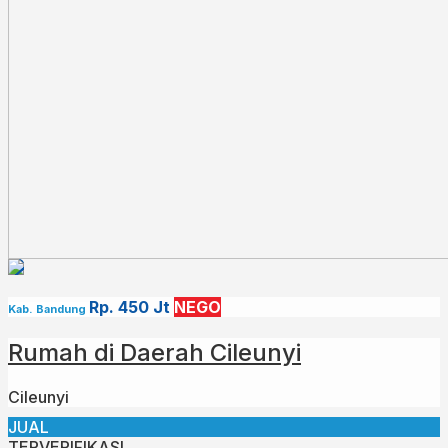
Harga Rp ?3,2 M
Untuk info lebih lanjut,
bisa menghubungi :??
HP: 082165667888
Rp. 450 Jt
NEGO
Kab. Bandung
Rumah di Daerah Cileunyi
Cileunyi
JUAL
TERVERIFIKASI