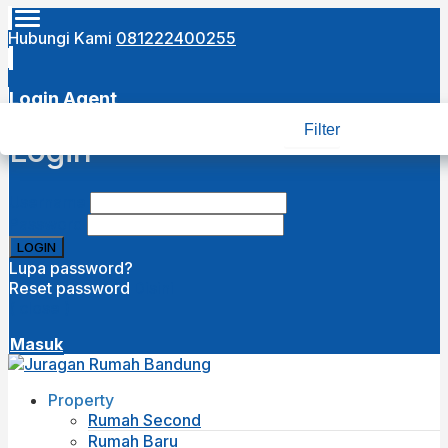
Hubungi Kami
081222400255
Login Agent
Filter
Login
Username
Password
Lupa password?
Reset password
Disini
( close )
Masuk
Property
Rumah Second
Rumah Baru