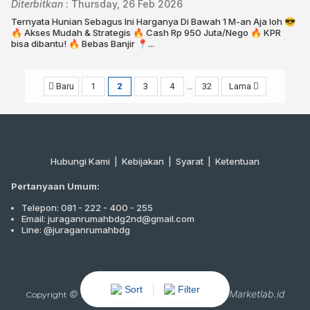
Diterbitkan
:
Thursday, 26 Feb 2026
Ternyata Hunian Sebagus Ini Harganya Di Bawah 1 M-an Aja loh 😎
🔥 Akses Mudah & Strategis 🔥 Cash Rp 950 Juta/Nego 🔥 KPR
bisa dibantu!⁣⁣⁣⁣⁣ 🔥 Bebas Banjir⁣⁣ ⁣⁣📍...
Baru
1
2
3
4
…
32
Lama
Hubungi Kami
|
Kebijakan |
Syarat
|
Ketentuan
Pertanyaan Umum:
Telepon: 081 - 222 - 400 - 255
Email: juraganrumahbdg2nd@gmail.com
Line: @juraganrumahbdg
Sort
Filter
© 2021
Juragan Rumah Bandung
-
Marketlab.id
Copyright