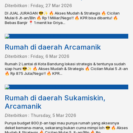
Diterbitkan
:
Friday, 27 Mar 2026
DI JUAL JURAGAN 😎✨ 🔥 Akses Mudah & Strategis 🔥 Cicilan
Mulai 6 Jt-an/Bln 🔥 Rp 1 Miliar/Nego!! 🔥 KPR bisa dibantu!⁣⁣⁣⁣⁣ 🔥
Bebas Banjir⁣⁣ ⁣⁣📍 1 menit ke Griya...
Rumah di daerah Arcamanik
Diterbitkan
:
Friday, 6 Mar 2026
Rumah 2 Lantai di Kota Bandung lokasi strategis & tentunya sudah
siap huni 😎✨ 🔥 Akses Mudah & Strategis 🔥 Cicilan Mulai 5 Jt-an
🔥 Rp 875 Juta/Nego!! 🔥 KPR...
Rumah di daerah Sukamiskin,
Arcamanik
Diterbitkan
:
Thursday, 5 Mar 2026
Punya budget 800 jt-an tapi mau punya rumah yang aksesnya
deket kemana-mana, sekarang bukan cuma mimpi loh 😎 🔥 Akses
Mudah & Strategis 🔥 Cicilan Mulai 5 Jt-an/Bln 🔥 Rp...