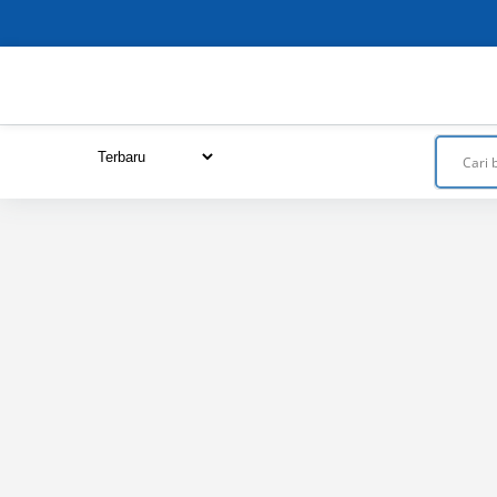
Close
this
module
URUTKAN DARI :
Terbaru
Termurah
Termahal