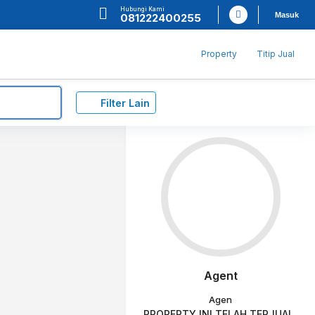
Hubungi Kami
Masuk
081222400255
Property
Titip Jual
Filter Lain
Agent
Agen
PROPERTY INI TELAH TERJUAL