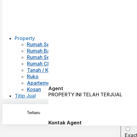
Property
Rumah Second
Rumah Baru
Rumah Sewa
Rumah Cluster
Tanah / Kavling
Ruko
Apartemen
Agent
Kosan
PROPERTY INI TELAH TERJUAL
Titip Jual
Kontak Agent
Exac