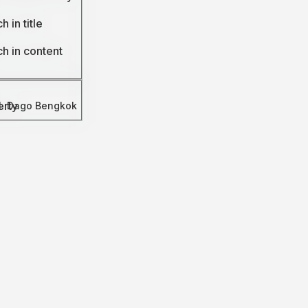
h in title
h in content
erty
Jl. Dago Bengkok