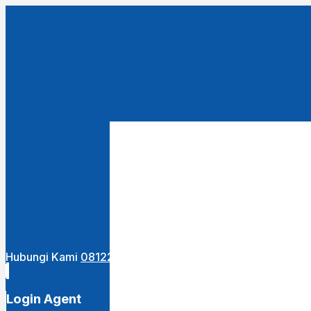
Close
this
module
URUTKAN DARI :
Terbaru
Termurah
Termahal
Hubungi Kami
081222400255
Login Agent