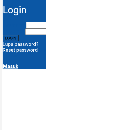
Login
Username
Password
Lupa password?
Reset password
Disini
( close )
Masuk