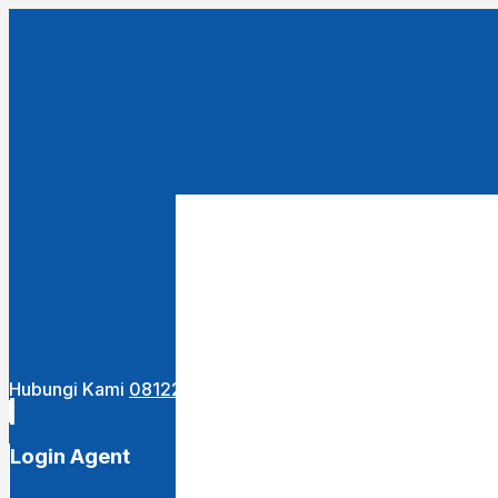
Close
this
module
URUTKAN DARI :
Terbaru
Termurah
Termahal
Hubungi Kami
081222400255
Login Agent