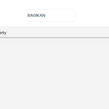
h in title
h in content
BAGIKAN
erty