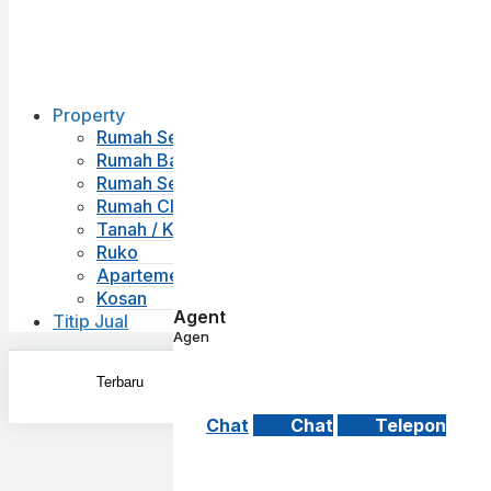
Property
Rumah Second
Rumah Baru
Rumah Sewa
Rumah Cluster
Tanah / Kavling
Ruko
Apartemen
Kosan
Agent
Titip Jual
Agen
Chat
Chat
Telepon
Exac