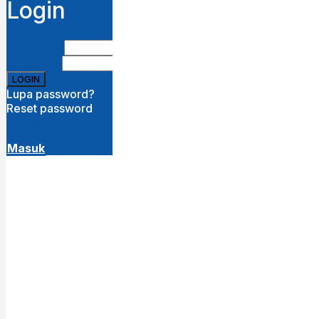
Login
Username
Password
Lupa password?
Reset password
Disini
( close )
Masuk