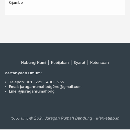
Cijambe
Hubungi Kami
|
Kebijakan |
Syarat
|
Ketentuan
Pertanyaan Umum:
Telepon: 081 - 222 - 400 - 255
Email: juraganrumahbdg2nd@gmail.com
Line: @juraganrumahbdg
© 2021
Juragan Rumah Bandung
-
Marketlab.id
Copyright