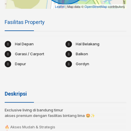
Leaflet
| Map data ©
OpenStreetMap
contributors
Fasilitas Property
Hal Depan
Hal Belakang
Garasi / Carport
Balkon
Dapur
Gordyn
Deskripsi
Exclusive living di bandung timur
akses premium dengan fasilitas bintang lima 🤩✨
🔥 Akses Mudah & Strategis