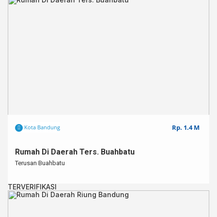
Listrik : (Berapa Watt) 3300
Carport : 1
Fasilitas Rumah : semi furnished, 2 unit kitchen set ( ex cafe / coffee s
Alamat : jalan endahsari no 13 kec. arcamanik bandung
Lingkungan Dekat Dengan:
⁣seberang gate komp. evergreen, sekolah rabbani, RS hermina, pusk
negeri, griya yogya, sport jabar, sekolah bintang madani, sekolah gag
dan sekolah unggulan lainnya
Buka Harga : 47 jt per tahun
Rp. 1.4 M
Kota Bandung
Untuk info lebih lanjut, bisa menghubungi :⁣
HP: 082216686777
Rumah Di Daerah Ters. Buahbatu
Instagram : @belza.coffeekitchen
Terusan Buahbatu
TERVERIFIKASI