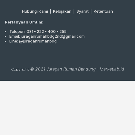
Hubungi Kami
|
Kebijakan |
Syarat
|
Ketentuan
Pertanyaan Umum:
Telepon: 081 - 222 - 400 - 255
Email: juraganrumahbdg2nd@gmail.com
Line: @juraganrumahbdg
© 2021
Juragan Rumah Bandung
-
Marketlab.id
Copyright
Close
this
module