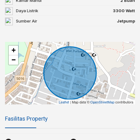
Kamar Mandi
2 Buah
Daya Listrik
3300 Watt
Sumber Air
Jetpump
+
−
Leaflet
| Map data ©
OpenStreetMap
contributors
Fasilitas Property