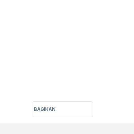
t matches only
h in title
h in content
erty
BAGIKAN