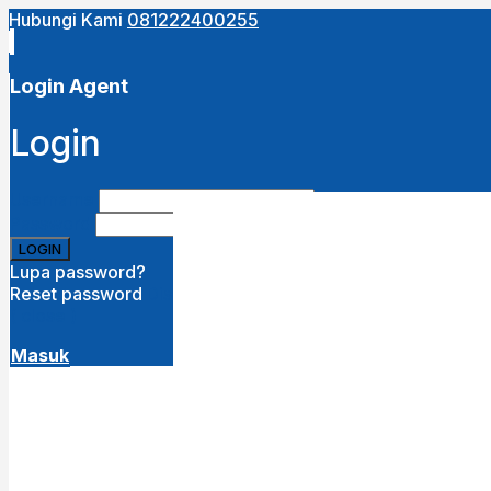
Hubungi Kami
081222400255
Close
this
module
Login Agent
URUTKAN DARI :
Login
Terbaru
Termurah
Termahal
Username
Password
Lupa password?
Reset password
Disini
( close )
Masuk