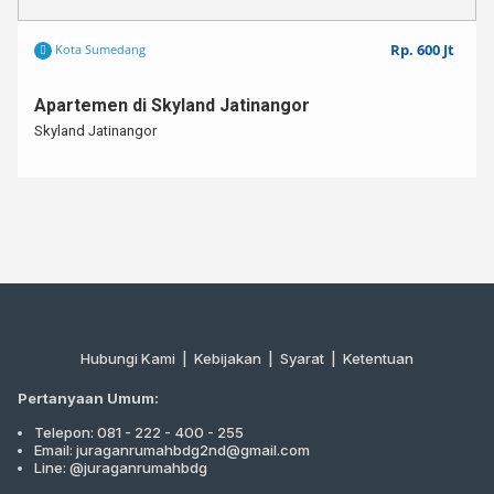
Rp. 600 Jt
Kota Sumedang
Apartemen di Skyland Jatinangor
Skyland Jatinangor
Hubungi Kami
|
Kebijakan |
Syarat
|
Ketentuan
Pertanyaan Umum:
Telepon: 081 - 222 - 400 - 255
Email: juraganrumahbdg2nd@gmail.com
Line: @juraganrumahbdg