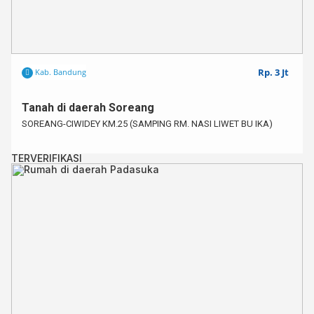
Untuk info lebih lanjut,⁣⁣⁣⁣
Hub : 0812 – 3438 – 2432 (WA ONLY)⁣⁣⁣⁣
Kode : SBR001306
Rp. 3 Jt
Kab. Bandung
Tanah di daerah Soreang
SOREANG-CIWIDEY KM.25 (SAMPING RM. NASI LIWET BU IKA)
TERVERIFIKASI