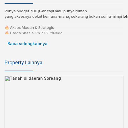
Punya budget 700 jt-an tapi mau punya rumah
yang aksesnya deket kemana-mana, sekarang bukan cuma mimpi loh
🔥 Akses Mudah & Strategis
🔥 Harga Spesial Rp 775 Jt/Nego
🔥 KPR bisa dibantu!⁣⁣⁣⁣⁣
Baca selengkapnya
🔥 Bebas Banjir⁣⁣
⁣⁣📍 500 menit ke Mainroad Soetta
⁣⁣📍 1 Menit ke Taman Air Super Progresif
Property Lainnya
Spesifikasi⁣⁣⁣⁣
Sertifikat : SHM LENGKAP
Luas Tanah : 82
Luas Bangunan : 82
Kamar tidur : 2
Kamar Mandi : 1
Dapur : 1
Air : Jetpump
Listrik : 2200 W
Carport : Ya