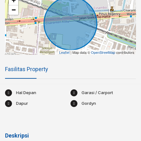
+
−
Leaflet
| Map data ©
OpenStreetMap
contributors
Fasilitas Property
Hal Depan
Garasi / Carport
Dapur
Gordyn
Deskripsi