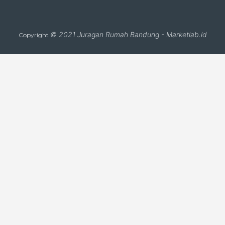
© 2021
Juragan Rumah Bandung
-
Marketlab.id
Copyright
Close
this
module
CARI PROPERTI
TIPE
KISARAN
LUAS
PROPERTI
HARGA
TANAH