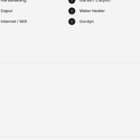
Hal Belakang
Garasi / Carport
Dapur
Water Heater
Internet / Wifi
Gordyn