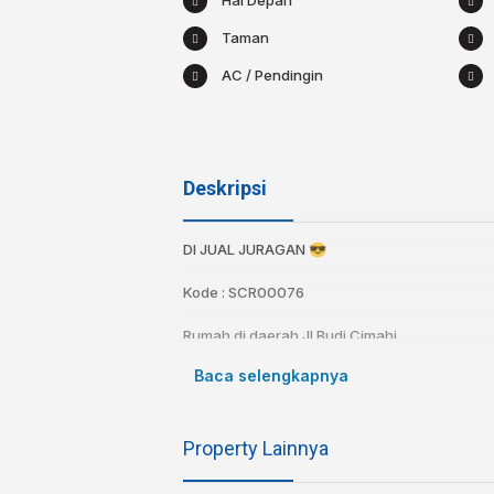
Hal Depan
Taman
AC / Pendingin
Deskripsi
DI JUAL JURAGAN 😎
Kode : SCR00076
Rumah di daerah Jl Budi Cimahi
Baca selengkapnya
Spesifikasi:
Sertifikat : SHM
Luas Tanah : 1.389
Property Lainnya
Luas Bangunan : 600
Kamar tidur : 6