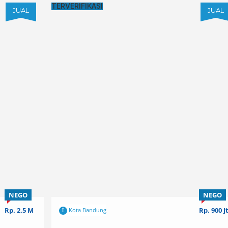
TERVERIFIKASI
JUAL
 (PEMKOT)
NEGO
NEGO
Rp. 900 Jt
Rp. 770 J
Kota Bandung