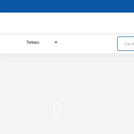
Close
this
module
URUTKAN DARI :
Terbaru
Termurah
Termahal