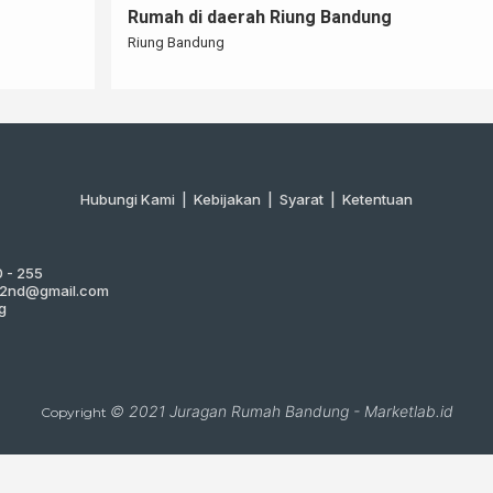
Rumah Di Daerah Antapani
Antapani
Hubungi Kami
|
Kebijakan |
Syarat
|
Ketentuan
0 - 255
g2nd@gmail.com
g
© 2021
Juragan Rumah Bandung
-
Marketlab.id
Copyright