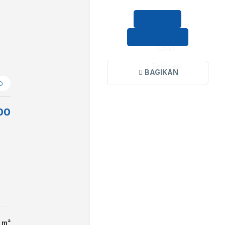
Chat
Telepon
BAGIKAN
O
00
 m²