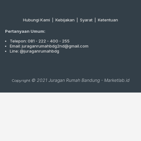
Hubungi Kami
|
Kebijakan |
Syarat
|
Ketentuan
Pertanyaan Umum:
Telepon: 081 - 222 - 400 - 255
Email: juraganrumahbdg2nd@gmail.com
Line: @juraganrumahbdg
© 2021
Juragan Rumah Bandung
-
Marketlab.id
Copyright
Close
this
module