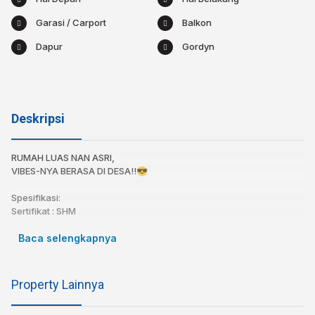
Garasi / Carport
Balkon
Dapur
Gordyn
Deskripsi
RUMAH LUAS NAN ASRI,
VIBES-NYA BERASA DI DESA!!😎⁣
Spesifikasi:
Sertifikat : SHM
Luas Tanah : 312
Luas Bangunan : 200
Baca selengkapnya
Kamar tidur : 3
Kamar Mandi : 4
Dapur : 1
Property Lainnya
Air : Jetpump
Listrik : 2200 W