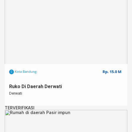
Untuk info lebih lanjut,⁣
Hub : 0812 – 3438 – 2432 (WA ONLY)
Kode : SKBR000268
Rumah ini ada juga di Website kami gan https://juraganrumahbdg.id/
#SemuaBisaPunyaRumah #juraganrumahbdg #juraganrumah #jualr
#jualrumahbandung #rumahminimalisbandung #rumahbandungmura
#jualrumahcimahi #rumahmurah #rumahmurahcimahi #rumah123 #la
#infobandungproperty #bandung #cimahi
Rp. 15.0 M
Kota Bandung
Ruko Di Daerah Derwati
Derwati
TERVERIFIKASI