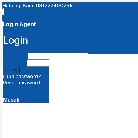
Hubungi Kami
081222400255
Close
this
module
Login Agent
URUTKAN DARI :
Login
Terbaru
Termurah
Termahal
Username
Password
Lupa password?
Reset password
Disini
( close )
Masuk