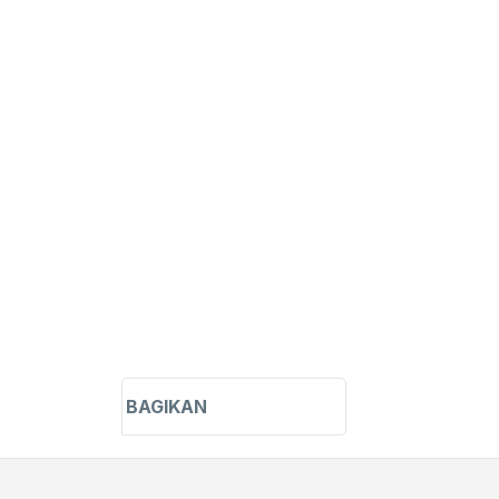
t matches only
h in title
h in content
erty
BAGIKAN