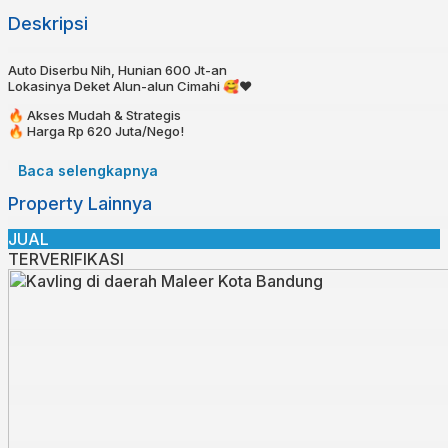
Deskripsi
Auto Diserbu Nih, Hunian 600 Jt-an
Lokasinya Deket Alun-alun Cimahi 🥰❤️
🔥 Akses Mudah & Strategis⁣⁣
🔥 Harga Rp 620 Juta/Nego!⁣⁣
🔥 Cicilan Mulai 3 Jt/bln
🔥 KPR bisa dibantu!⁣⁣⁣⁣⁣⁣⁣
Baca selengkapnya
🔥 Bebas Banjir⁣⁣⁣⁣
Property Lainnya
⁣⁣📍 3 menit ke Alun-Alun Cimahi
⁣⁣📍 6 menit ke Cimahi Mall
JUAL
TERVERIFIKASI
Spesifikasi⁣⁣⁣⁣⁣⁣
Sertifikat SHM LENGKAP⁣⁣
Luas Tanah : 76
Luas Bangunan : 72
Kamar tidur : 2
Kamar Mandi : 1⁣⁣
Dapur : 1⁣⁣⁣
Air : Jetpump⁣
Listrik : 1300 W⁣⁣⁣
✅Lebar muka : 6 Meter⁣
✅Hadap : Utara