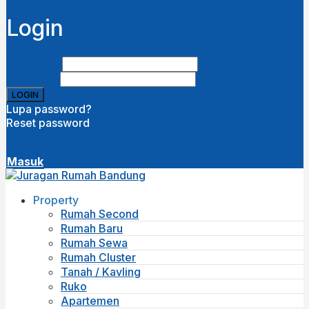
Login
Username
Password
Lupa password?
Reset password
Disini
( close )
Masuk
Property
Rumah Second
Rumah Baru
Rumah Sewa
Rumah Cluster
Tanah / Kavling
Ruko
Apartemen