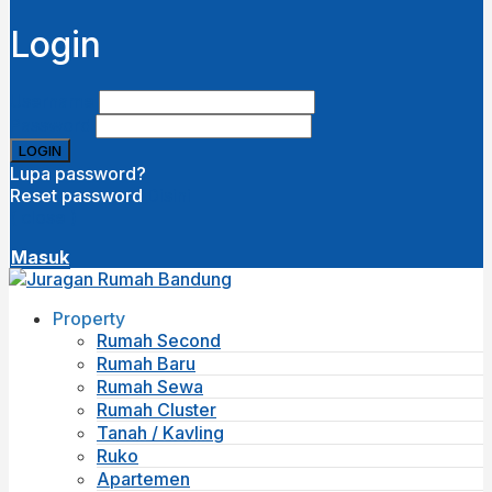
Login
Username
Password
Lupa password?
Reset password
Disini
( close )
Masuk
Property
Rumah Second
Rumah Baru
Rumah Sewa
Rumah Cluster
Tanah / Kavling
Ruko
Apartemen