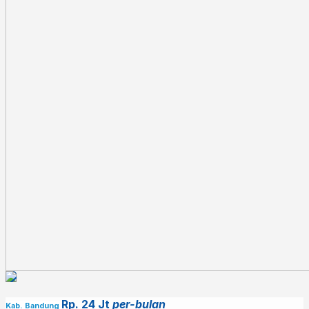
Nanda)
– Dekat ke Pusat Perbelanjaan (Psr Gedebage, Griya & Borma Cinunuk)
Rp 600 Jt Negooo!
Metode Pembayaran :
🔥Cash
🔥KPR
Keterangan Tambahan:
✅lokasi strategis⁣
✅Lingkungan Aman dan Nyaman
✅Jalan depan rumah lebar
✅Bebas Banjir
✅Dijual Cepat
✅Bisa Dicicil
Untuk info lebih lanjut,
Hub : 0812 – 3438 – 2432 (WA ONLY)
Rp. 24 Jt
per-bulan
Kab. Bandung