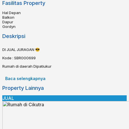
Fasilitas Property
Hal Depan
Balkon
Dapur
Gordyn
Deskripsi
DI JUAL JURAGAN 😎
Kode : SBR000699
Rumah di daerah Dipatiukur
Spesifikasi:
Baca selengkapnya
Sertifikat : SHM
Property Lainnya
Luas Tanah : 47
Luas Bangunan : 100
Kamar tidur : 4
JUAL
Kamar Mandi : 2
Dapur : 1
Air : Jetpump
Listrik : 900 W
Alamat :
📍 Dipatiukur