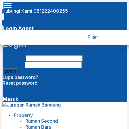
Hubungi Kami
081222400255
Login Agent
Filter
Login
Username
Password
Lupa password?
Reset password
Disini
( close )
Masuk
Property
Rumah Second
Rumah Baru