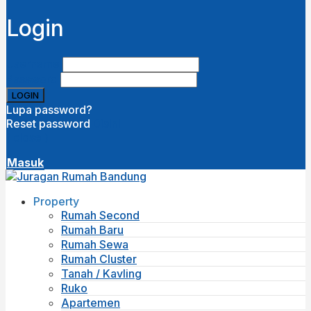
Login
Username
Password
Lupa password?
Reset password
Disini
( close )
Masuk
Property
Rumah Second
Rumah Baru
Rumah Sewa
Rumah Cluster
Tanah / Kavling
Ruko
Apartemen