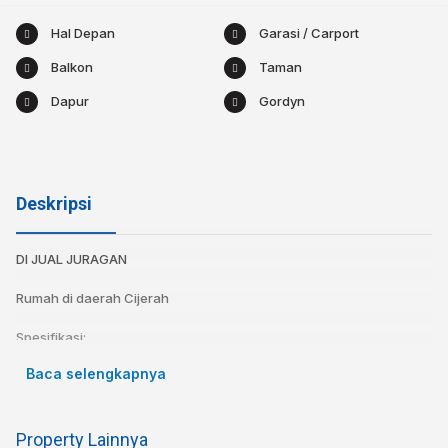
Hal Depan
Garasi / Carport
Balkon
Taman
Dapur
Gordyn
Deskripsi
DI JUAL JURAGAN
Rumah di daerah Cijerah
Spesifikasi:
Sertifikat : SHM
Baca selengkapnya
Luas Tanah : 84
Luas Bangunan : 170
Kamar tidur : 2
Property Lainnya