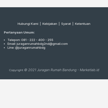
Hubungi Kami
|
Kebijakan |
Syarat
|
Ketentuan
Pertanyaan Umum:
Telepon: 081 - 222 - 400 - 255
Email: juraganrumahbdg2nd@gmail.com
Line: @juraganrumahbdg
© 2021
Juragan Rumah Bandung
-
Marketlab.id
Copyright