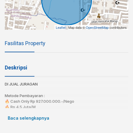
Leaflet
| Map data ©
OpenStreetMap
contributors
Fasilitas Property
Deskripsi
DI JUAL JURAGAN
Metode Pembayaran :⁣
🔥 Cash Only Rp 927.000.000.-/Nego
🔥 Rp 4.5 Juta/M
Baca selengkapnya
📍 Logam, Kota Bandung
Spesifikasi: