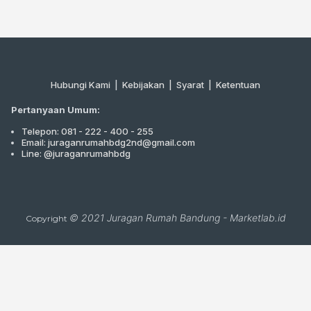
Hubungi Kami
|
Kebijakan |
Syarat
|
Ketentuan
Pertanyaan Umum:
Telepon: 081 - 222 - 400 - 255
Email: juraganrumahbdg2nd@gmail.com
Line: @juraganrumahbdg
© 2021
Juragan Rumah Bandung
-
Marketlab.id
Copyright