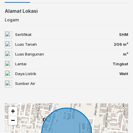
Alamat Lokasi
Logam
Sertifikat
SHM
Luas Tanah
206 m²
Luas Bangunan
m²
Lantai
Tingkat
Daya Listrik
Watt
Sumber Air
+
−