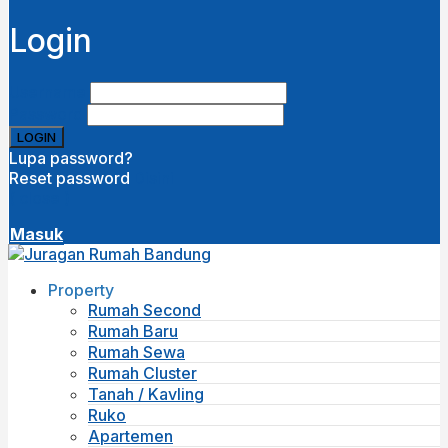
Login
Username
Password
Lupa password?
Reset password
Disini
( close )
Masuk
Property
Rumah Second
Rumah Baru
Rumah Sewa
Rumah Cluster
Tanah / Kavling
Ruko
Apartemen