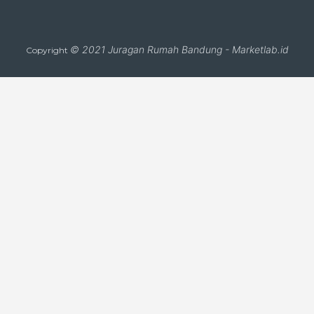
© 2021
Juragan Rumah Bandung
-
Marketlab.id
Copyright
Close
this
module
CARI PROPERTI
TIP
KIS
LUA
LUA
E
AR
S
S