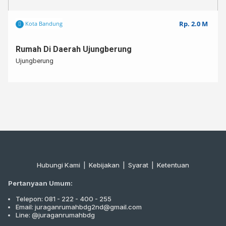
Rp. 2.0 M
Kota Bandung
Rumah Di Daerah Ujungberung
Ujungberung
Hubungi Kami
|
Kebijakan |
Syarat
|
Ketentuan
Pertanyaan Umum:
Telepon: 081 - 222 - 400 - 255
Email: juraganrumahbdg2nd@gmail.com
Line: @juraganrumahbdg