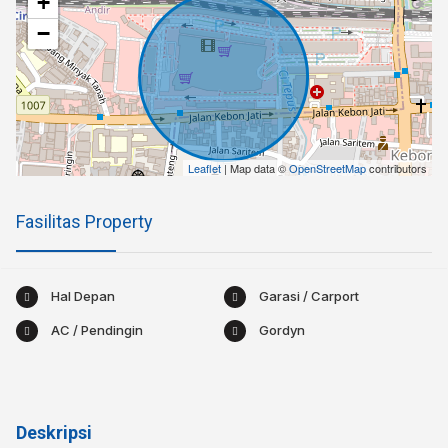
+
−
Leaflet
| Map data ©
OpenStreetMap
contributors
Fasilitas Property
Hal Depan
Garasi / Carport
AC / Pendingin
Gordyn
Deskripsi