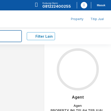
Hubungi Kami
Masuk
081222400255
Property
Titip Jual
Filter Lain
Agent
Agen
PROPERTY INI TELAH TERJUAL