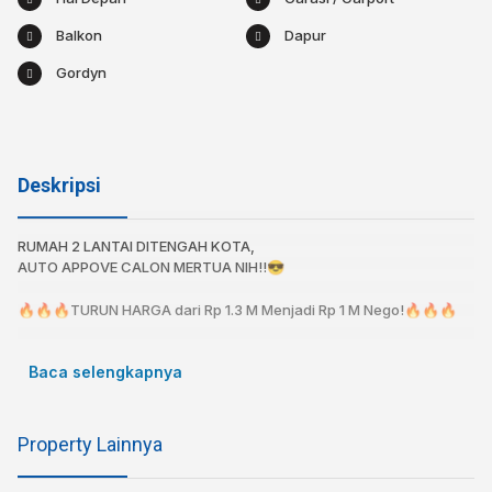
Balkon
Dapur
Gordyn
Deskripsi
RUMAH 2 LANTAI DITENGAH KOTA,
AUTO APPOVE CALON MERTUA NIH!!😎⁣
🔥🔥🔥TURUN HARGA dari Rp 1.3 M Menjadi Rp 1 M Nego!⁣🔥🔥🔥⁣
Metode Pembayaran :⁣
Baca selengkapnya
🔥Cash Rp 1.000.000.000 Nego⁣
🔥KPR Cicilan 4 Jt-an/bulan⁣
Spesifikasi⁣
Property Lainnya
Sertifikat : SHM LENGKAP⁣
Luas Tanah : 196⁣