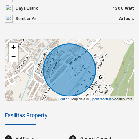
Daya Listrik
1300 Watt
Sumber Air
Artesis
+
−
Leaflet
| Map data ©
OpenStreetMap
contributors
Fasilitas Property
Hal Depan
Garasi / Carport