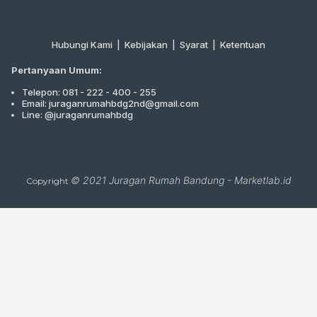
Hubungi Kami
|
Kebijakan |
Syarat
|
Ketentuan
Pertanyaan Umum:
Telepon: 081 - 222 - 400 - 255
Email: juraganrumahbdg2nd@gmail.com
Line: @juraganrumahbdg
© 2021
Juragan Rumah Bandung
-
Marketlab.id
Copyright
Close
this