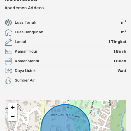
Apartemen Artdeco
Luas Tanah
m²
Luas Bangunan
m²
Lantai
1 Tingkat
Kamar Tidur
1 Buah
Kamar Mandi
1 Buah
Daya Listrik
Watt
Sumber Air
+
−