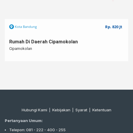
Hub : 082126203283
NEGO
Rp. 820 Jt
Kota Bandung
Rumah Di Daerah Cipamokolan
Cipamokolan
Hubungi Kami
|
Kebijakan |
Syarat
|
Ketentuan
Pertanyaan Umum:
Telepon: 081 - 222 - 400 - 255