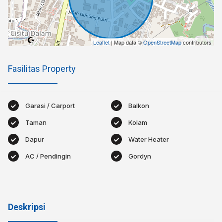
Leaflet
| Map data ©
OpenStreetMap
contributors
Fasilitas Property
Garasi / Carport
Balkon
Taman
Kolam
Dapur
Water Heater
AC / Pendingin
Gordyn
Deskripsi