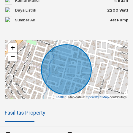
Kamar Mandi
4 Buah
Daya Listrik
2200 Watt
Sumber Air
Jet Pump
+
−
Leaflet
| Map data ©
OpenStreetMap
contributors
Fasilitas Property