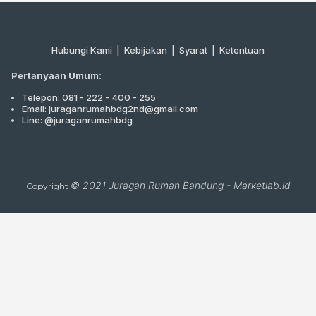
Hubungi Kami
|
Kebijakan |
Syarat
|
Ketentuan
Pertanyaan Umum:
Telepon: 081 - 222 - 400 - 255
Email: juraganrumahbdg2nd@gmail.com
Line: @juraganrumahbdg
© 2021
Juragan Rumah Bandung
-
Marketlab.id
Copyright
Close