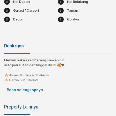
Hal Depan
Hal Belakang
Garasi / Carport
Taman
Dapur
Gordyn
Deskripsi
Mewah bukan sembarang mewah nih
auto jadi sultan deh tinggal disini 🥰❤️
🔥 Akses Mudah & Strategis
🔥 Harga 5 M/ Nego!!
🔥 KPR bisa dibantu!⁣⁣⁣⁣⁣
Baca selengkapnya
🔥 Bebas Banjir⁣⁣
⁣⁣📍 4 menit ke Sport Jabar
⁣⁣📍 6 menit ke Pusat Perbelanjaan
Property Lainnya
⁣⁣📍 10 menit ke Rumah Sakit