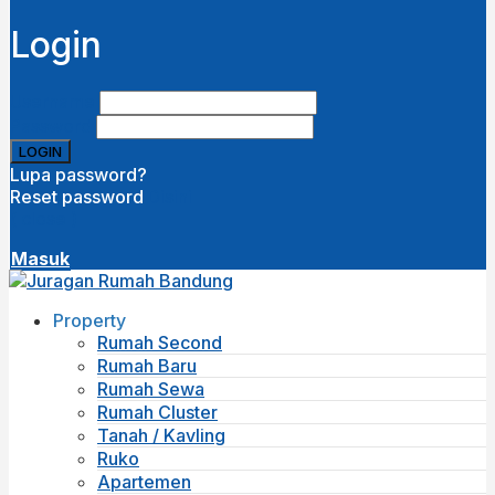
Login
Username
Password
Lupa password?
Reset password
Disini
( close )
Masuk
Property
Rumah Second
Rumah Baru
Rumah Sewa
Rumah Cluster
Tanah / Kavling
Ruko
Apartemen