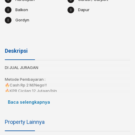
Balkon
Dapur
Gordyn
Deskripsi
DI JUAL JURAGAN
Metode Pembayaran :⁣
🔥Cash Rp 2 M/Nego!!
🔥KPR Cicilan 12 Jutaan/bln
Baca selengkapnya
⁣⁣📍 2 Menit ke Borma Margacinta
📍 3 Menit Ke Mainroad Soetta
📍 5 Menit ke Rumah Sakit Al-Islam
Property Lainnya
Spesifikasi:⁣⁣⁣⁣
Sertifikat : SHM Lengkap⁣⁣⁣⁣