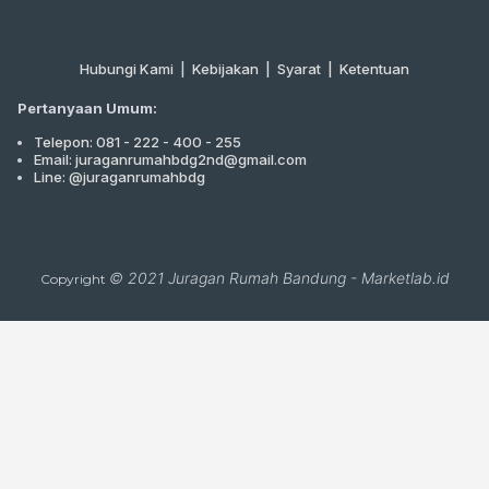
Hubungi Kami
|
Kebijakan |
Syarat
|
Ketentuan
Pertanyaan Umum:
Telepon: 081 - 222 - 400 - 255
Email: juraganrumahbdg2nd@gmail.com
Line: @juraganrumahbdg
© 2021
Juragan Rumah Bandung
-
Marketlab.id
Copyright
Close
this
module