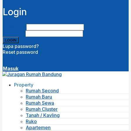
Login
Username
Password
Lupa password?
Reset password
Disini
( close )
Masuk
Property
Rumah Second
Rumah Baru
Rumah Sewa
Rumah Cluster
Tanah / Kavling
Ruko
Apartemen