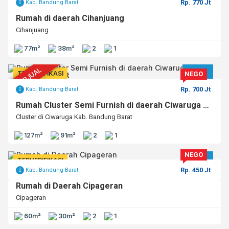
Rp. 770 Jt
Kab. Bandung Barat
Rumah di daerah Cihanjuang
Cihanjuang
77m²
38m²
2
1
TERJUAL
JUAL
TERVERIFIKASI
NEGO
Rp. 700 Jt
Kab. Bandung Barat
Rumah Cluster Semi Furnish di daerah Ciwaruga Kab. Bandung Barat
Cluster di Ciwaruga Kab. Bandung Barat
127m²
91m²
2
1
NEGO
JUAL
TERVERIFIKASI
Rp. 450 Jt
Kab. Bandung Barat
Rumah di Daerah Cipageran
Cipageran
60m²
30m²
2
1