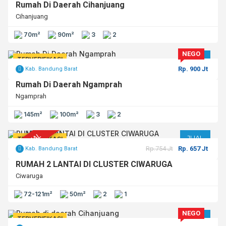
Rumah Di Daerah Cihanjuang
Cihanjuang
70m²
90m²
3
2
NEGO
JUAL
TERVERIFIKASI
Rp. 900 Jt
Kab. Bandung Barat
Rumah Di Daerah Ngamprah
Ngamprah
145m²
100m²
3
2
TERJUAL
JUAL
TERVERIFIKASI
Rp.754 Jt
Rp. 657 Jt
Kab. Bandung Barat
RUMAH 2 LANTAI DI CLUSTER CIWARUGA
Ciwaruga
72-121m²
50m²
2
1
NEGO
JUAL
TERVERIFIKASI