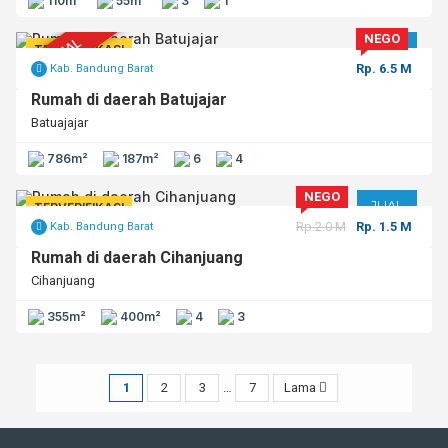
110m²
55m²
3
1
NEGO
TERJUAL
JUAL
TERVERIFIKASI
Rp. 6.5 M
Kab. Bandung Barat
Rumah di daerah Batujajar
Batuajajar
786m²
187m²
6
4
NEGO
JUAL
TERVERIFIKASI
Rp.2.0 M
Rp. 1.5 M
Kab. Bandung Barat
Rumah di daerah Cihanjuang
Cihanjuang
355m²
400m²
4
3
1
2
3
…
7
Lama