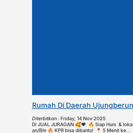
Rumah Di Daerah Ujungberu
Diterbitkan
:
Friday, 14 Nov 2025
DI JUAL JURAGAN 🥰❤️ ⁣⁣⁣ 🔥 Siap Huni ⁣⁣⁣⁣⁣⁣ & l
an/Bln 🔥 KPR bisa dibantu!⁣⁣⁣⁣⁣⁣⁣⁣⁣⁣⁣⁣⁣ ⁣⁣⁣ 📍 5 Menit ke...