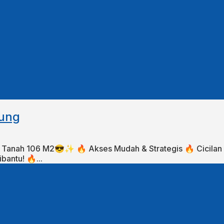
dung
nah 106 M2😎✨⁣⁣⁣⁣⁣⁣⁣⁣ 🔥 Akses Mudah & Strategis 🔥 Cicilan 
u!⁣⁣⁣⁣⁣ 🔥...