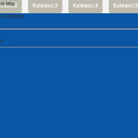
n title
egori 2
Kategori 3
Kategori 4
Kategori 
in content
ty