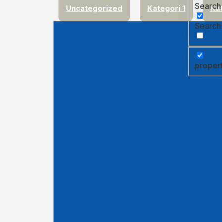
Search i
Uncategorized
Kategori 1
Kat
Search 
proper