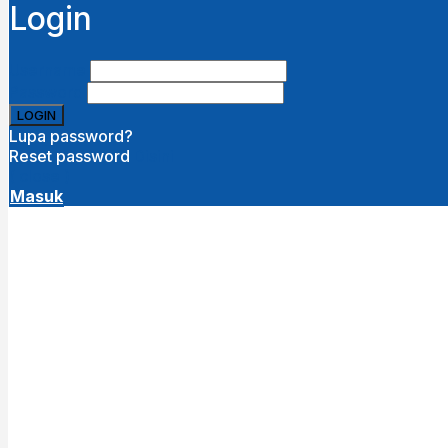
Login
Username
Password
Lupa password?
Reset password
Disini
( close )
Masuk