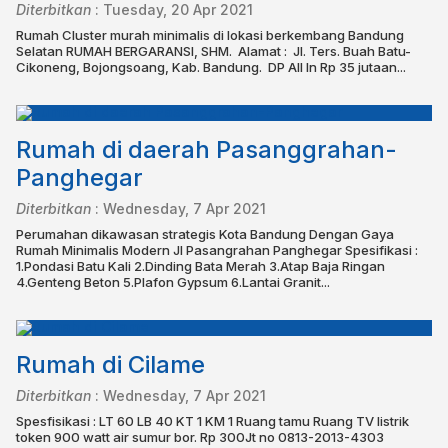
Diterbitkan
:
Tuesday, 20 Apr 2021
Rumah Cluster murah minimalis di lokasi berkembang Bandung
Selatan RUMAH BERGARANSI, SHM.⁣ ⁣ Alamat : ⁣ Jl. Ters. Buah Batu-
Cikoneng, Bojongsoang, Kab. Bandung.⁣⁣⁣ ⁣ DP All In Rp 35 jutaan...
Rumah di daerah Pasanggrahan-
Panghegar
Diterbitkan
:
Wednesday, 7 Apr 2021
Perumahan dikawasan strategis Kota Bandung Dengan Gaya
Rumah Minimalis Modern Jl Pasangrahan Panghegar Spesifikasi :
1.Pondasi Batu Kali 2.Dinding Bata Merah 3.Atap Baja Ringan
4.Genteng Beton 5.Plafon Gypsum 6.Lantai Granit...
Rumah di Cilame
Diterbitkan
:
Wednesday, 7 Apr 2021
Spesfisikasi : LT 60 LB 40 KT 1 KM 1 Ruang tamu Ruang TV listrik
token 900 watt air sumur bor. Rp 300Jt no 0813-2013-4303