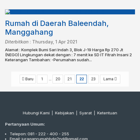
Rumah di Daerah Baleendah,
Manggahang
Diterbitkan
:
Thursday, 1 Apr 2021
Alamat : Komplek Bumi Sari Indah 3, Blok J-19 Harga Rp 270 Jt
(NEGO) Lingkungan dekat dengan : 7 menit ke SD IT Fitrah Insani 2
Keterangan Tambahan: -Perumahan sudah...
Baru
1
…
20
21
22
23
Lama
Hubungi Kami
|
Kebijakan |
Syarat
|
Ketentuan
Pertanyaan Umum:
Telepon: 081 - 222 - 400 - 255
Email: juraganrumahbdg2nd@gmail.com