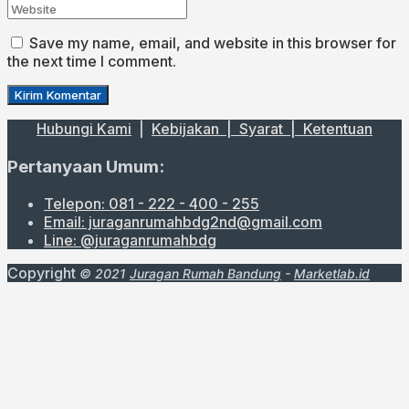
Save my name, email, and website in this browser for
the next time I comment.
Hubungi Kami
|
Kebijakan |
Syarat
|
Ketentuan
Pertanyaan Umum:
Telepon: 081 - 222 - 400 - 255
Email: juraganrumahbdg2nd@gmail.com
Line: @juraganrumahbdg
Copyright
© 2021
Juragan Rumah Bandung
-
Marketlab.id
Close
this
module
URUTKAN DARI :