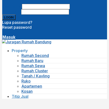
Username
Password
Lupa password?
Reset password
Disini
( close )
Masuk
Property
Rumah Second
Rumah Baru
Rumah Sewa
Rumah Cluster
Tanah / Kavling
Ruko
Apartemen
Kosan
Titip Jual