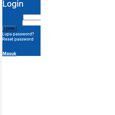
Login
Username
Password
Lupa password?
Reset password
Disini
( close )
Masuk