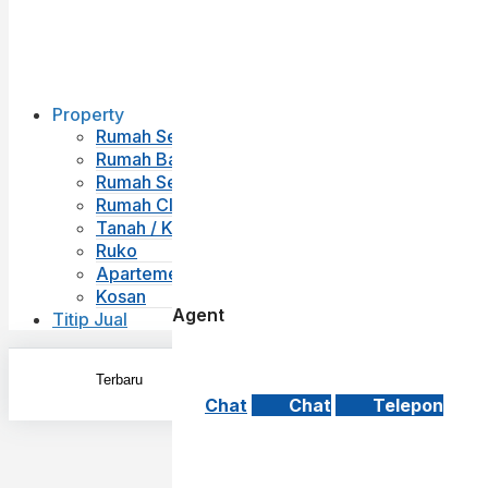
Property
Rumah Second
Rumah Baru
Rumah Sewa
Rumah Cluster
Tanah / Kavling
Ruko
Apartemen
Kosan
Agent
Titip Jual
Chat
Chat
Telepon
Exac