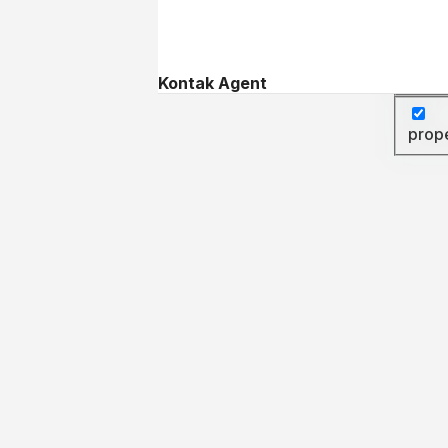
Searc
Searc
Kontak Agent
prop