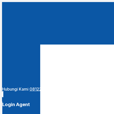
Close
this
module
URUTKAN DARI :
Terbaru
Termurah
Termahal
Hubungi Kami
081222400255
Login Agent