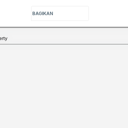
h in title
BAGIKAN
h in content
erty