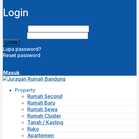
Login
Username
Password
Lupa password?
Reset password
Disini
( close )
Masuk
Property
Rumah Second
Rumah Baru
Rumah Sewa
Rumah Cluster
Tanah / Kavling
Ruko
Apartemen