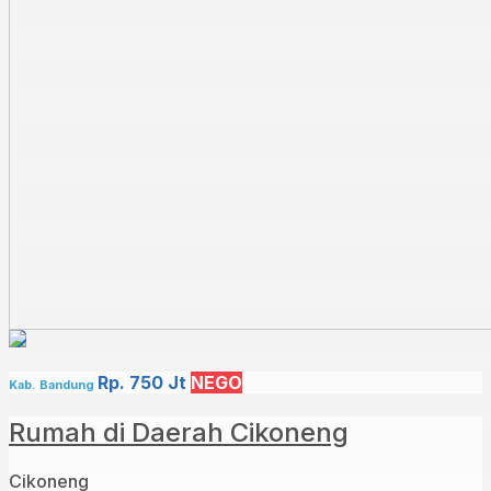
Untuk info lebih lanjut,
Hub :
0812 – 3438 – 2432 (WA ONLY)
Rp. 750 Jt
NEGO
Kab. Bandung
Rumah di Daerah Cikoneng
Cikoneng