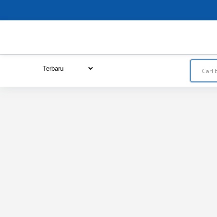
Close
this
module
URUTKAN DARI :
Terbaru
Termurah
Termahal