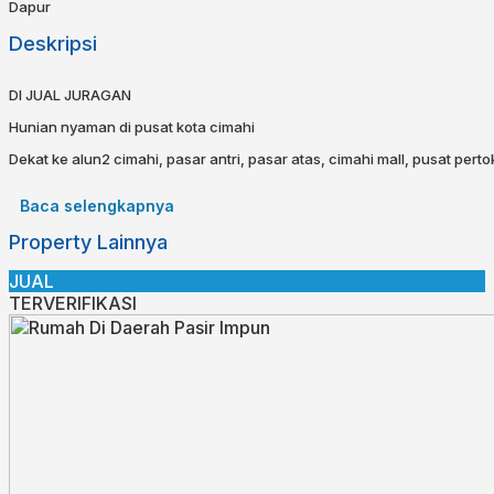
Dapur
Deskripsi
DI JUAL JURAGAN
Hunian nyaman di pusat kota cimahi
Dekat ke alun2 cimahi, pasar antri, pasar atas, cimahi mall, pusat pert
sekolah favorit
Baca selengkapnya
Unit terbatas
harga sudah termasuk pajak
Property Lainnya
dapatkan discount promo
Spesifikasi :
JUAL
Luas tanah 120
TERVERIFIKASI
Luas bangunan 48
Kamar tidur 2
Kamar mandi 1
Carport
SHM
Hub
0852-2293-3383