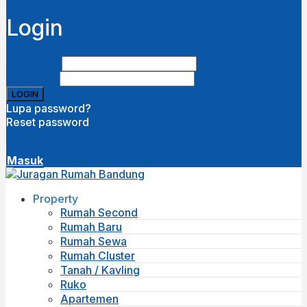
Login
Username
Password
Lupa password?
Reset password
Disini
( close )
Masuk
Property
Rumah Second
Rumah Baru
Rumah Sewa
Rumah Cluster
Tanah / Kavling
Ruko
Apartemen