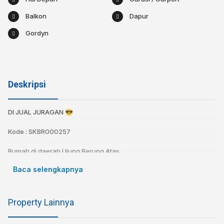
Balkon
Dapur
Gordyn
Deskripsi
DI JUAL JURAGAN 😎
Kode : SKBR000257
Rumah di daerah Ujung Berung Atas
Baca selengkapnya
Spesifikasi:
Sertifikat : SHM
Luas Tanah : 72
Property Lainnya
Luas Bangunan : 45
Kamar tidur : 2