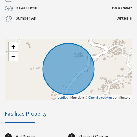
Daya Listrik
1300 Watt
Sumber Air
Artesis
+
−
Leaflet
| Map data ©
OpenStreetMap
contributors
Fasilitas Property
Hal Depan
Garasi / Carport