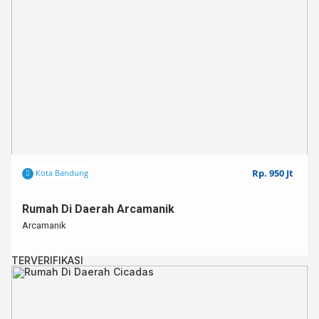
✅Lingkungan Aman dan Nyaman
✅Dekat dengan berbagai fasilitas publik
✅Rumah Siap Huni⁣⁣⁣⁣
✅Bebas Banjir
✅Dijual Cepat
✅2 Lantai
Untuk info lebih lanjut,
0812 – 1482 – 6350 (WA ONLY)
0812 – 3438 – 2432 (WA ONLY)
Rp. 950 Jt
Kota Bandung
Rumah Di Daerah Arcamanik
Arcamanik
TERVERIFIKASI