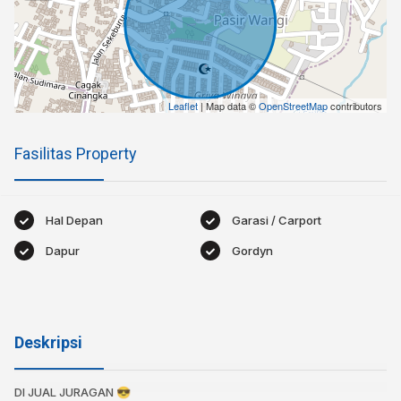
Leaflet
| Map data ©
OpenStreetMap
contributors
Fasilitas Property
Hal Depan
Garasi / Carport
Dapur
Gordyn
Deskripsi
DI JUAL JURAGAN 😎