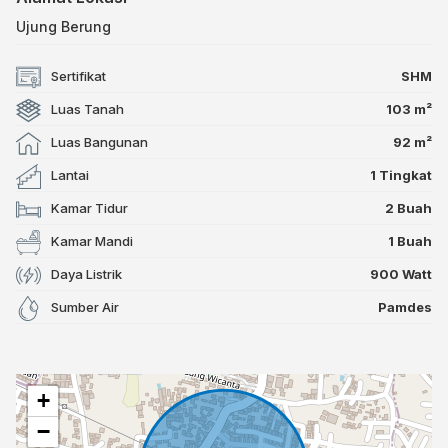
Ujung Berung
Sertifikat
SHM
Luas Tanah
103 m²
Luas Bangunan
92 m²
Lantai
1 Tingkat
Kamar Tidur
2 Buah
Kamar Mandi
1 Buah
Daya Listrik
900 Watt
Sumber Air
Pamdes
+
−