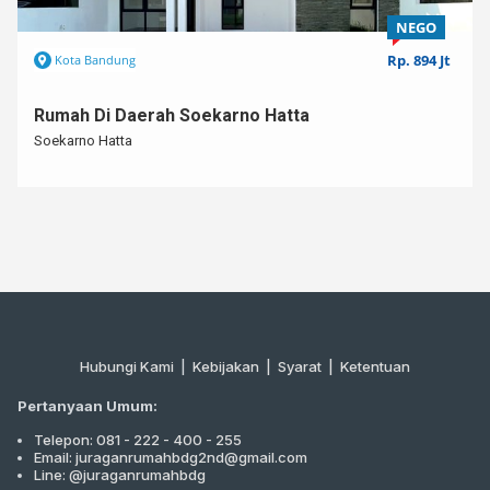
– Dekat ke Pusat Perbelanjaan
Keterangan Tambahan:⁣⁣
Rp. 4.4 M
Kota Bandung
✅lokasi strategis⁣
✅Lingkungan Aman dan Nyaman
✅KPR Bisa Dibantu
Rumah di daerah Sukaluyu
✅Bebas Banjir
Sukaluyu
✅Dijual Cepat
Untuk info lebih lanjut,⁣
Hub : 0812 – 3438 – 2432 (WA ONLY)
Kode : SBR000850
Hubungi Kami
|
Kebijakan |
Syarat
|
Ketentuan
Pertanyaan Umum:
Telepon: 081 - 222 - 400 - 255
Email: juraganrumahbdg2nd@gmail.com
Line: @juraganrumahbdg