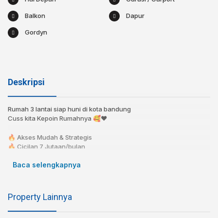
Balkon
Dapur
Gordyn
Deskripsi
Rumah 3 lantai siap huni di kota bandung
Cuss kita Kepoin Rumahnya 🥰❤️⁣
🔥 Akses Mudah & Strategis
🔥 Cicilan 7 Jutaan/bulan⁣⁣
🔥 KPR bisa dibantu!⁣⁣⁣⁣⁣
Baca selengkapnya
🔥 Bebas Banjir⁣⁣
📍 9 Menit ke Summarecon Mall
📍 12 Menit ke RS Al-Islam
Property Lainnya
📍 15 Menit Ke Masjid Raya Al-Jabbar