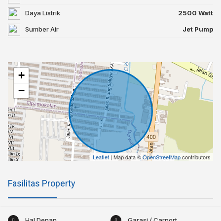
Daya Listrik
2500 Watt
Sumber Air
Jet Pump
+
−
Leaflet
| Map data ©
OpenStreetMap
contributors
Fasilitas Property
Hal Depan
Garasi / Carport