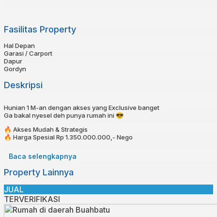
Fasilitas Property
Hal Depan
Garasi / Carport
Dapur
Gordyn
Deskripsi
Hunian 1 M-an dengan akses yang Exclusive banget
Ga bakal nyesel deh punya rumah ini 😎
🔥 Akses Mudah & Strategis
🔥 Harga Spesial Rp 1.350.000.000,- Nego
🔥 Cicilan Mulai 8 Jt-an!!
🔥 KPR bisa dibantu!⁣⁣⁣⁣⁣
Baca selengkapnya
🔥 Bebas Banjir⁣⁣
Property Lainnya
⁣⁣📍 2 menit ke Mainroad Soetta
⁣⁣📍 10 menit ke Rs Al-Islam
JUAL
⁣⁣📍 15 menit ke Metro Indah Mall (MIM)
TERVERIFIKASI
Spesifikasi⁣⁣⁣⁣
Sertifikat : SHM LENGKAP