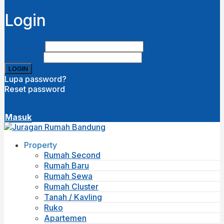
Login
Username
Password
Lupa password?
Reset password
Disini
( close )
Masuk
Property
Rumah Second
Rumah Baru
Rumah Sewa
Rumah Cluster
Tanah / Kavling
Ruko
Apartemen