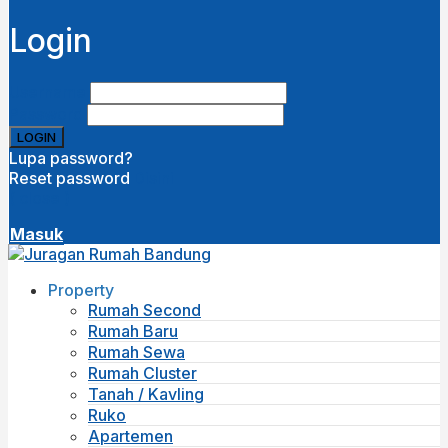
Login
Username
Password
Lupa password?
Reset password
Disini
( close )
Masuk
Property
Rumah Second
Rumah Baru
Rumah Sewa
Rumah Cluster
Tanah / Kavling
Ruko
Apartemen