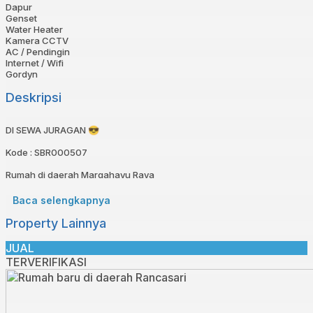
Dapur
Genset
Water Heater
Kamera CCTV
AC / Pendingin
Internet / Wifi
Gordyn
Deskripsi
DI SEWA JURAGAN 😎⁣
Kode : SBR000507⁣
Rumah di daerah Margahayu Raya⁣
Spesifikasi:⁣
Baca selengkapnya
Sertifikat : SHM⁣
Property Lainnya
Luas Tanah : 90⁣
Luas Bangunan : 120⁣
JUAL
Kamar tidur : 3⁣
TERVERIFIKASI
Kamar Mandi : 3⁣
Air : Jetpump⁣
Listrik : 1300 W⁣
Carport : ya⁣