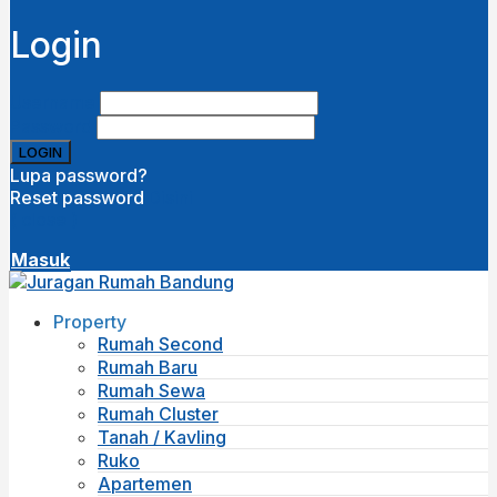
Login
Username
Password
Lupa password?
Reset password
Disini
( close )
Masuk
Property
Rumah Second
Rumah Baru
Rumah Sewa
Rumah Cluster
Tanah / Kavling
Ruko
Apartemen